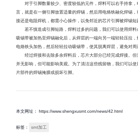
对于引脚数量较少、密度较低的元件，焊料可以右手持拿，电
言，就是在一侧引脚放置适量的焊锡，然后用电烙铁融化焊锡，
接还是电阻焊机，都需小心操作，以免邻近的芯片引脚被焊锡短
若不慎造成引脚短路，焊料过多的问题，我们可以使用焊料条
吸锡带被加热至焊锡融化后，从焊层的一端向另一端轻轻压拉，
电烙铁头加热，然后轻轻拉动吸锡带，使其脱离焊层，避免对周
经过焊接和去除多余焊料后，芯片大部分已经完成焊接。但需要
并无影响，但可能影响美观。为了清洁这些残留物，我们可以使
片部件的焊锡掩膜或损坏引脚。
本文网址： https://www.shengxusmt.com/news/42.html
标签：
smt加工