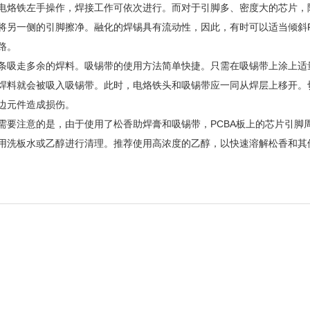
烙铁左手操作，焊接工作可依次进行。而对于引脚多、密度大的芯片，
将另一侧的引脚擦净。融化的焊锡具有流动性，因此，有时可以适当倾斜P
路。
吸走多余的焊料。吸锡带的使用方法简单快捷。只需在吸锡带上涂上适
焊料就会被吸入吸锡带。此时，电烙铁头和吸锡带应一同从焊层上移开。
边元件造成损伤。
注意的是，由于使用了松香助焊膏和吸锡带，PCBA板上的芯片引脚
用洗板水或乙醇进行清理。推荐使用高浓度的乙醇，以快速溶解松香和其