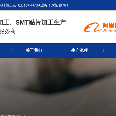
来料加工及代工代料PCBA业务！欢迎咨询！
加工、SMT贴片加工生产
式服务商
官网首
关于我们
生产流程
关于我
丨
丨
丨