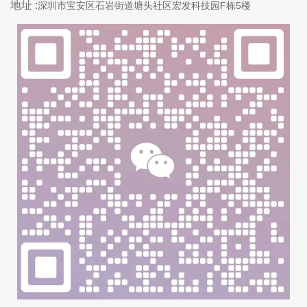
地址 :
深圳市宝安区石岩街道塘头社区宏发科技园F栋5楼