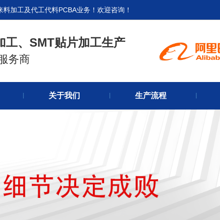
来料加工及代工代料PCBA业务！欢迎咨询！
加工、SMT贴片加工生产
式服务商
官网首
关于我们
生产流程
关于我
丨
丨
丨