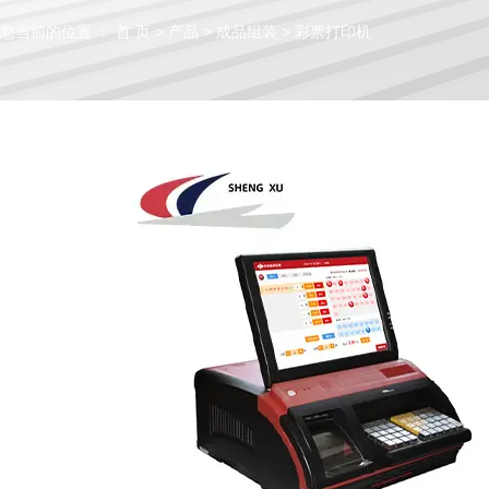
您当前的位置 ： 首 页
>
产品
>
成品组装
>
彩票打印机