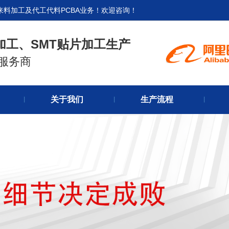
来料加工及代工代料PCBA业务！欢迎咨询！
加工、SMT贴片加工生产
式服务商
官网首
关于我们
生产流程
关于我
丨
丨
丨