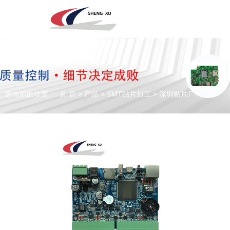
深圳市圣旭电子科技有限公司，主营SMT贴片、DIP插件、组装来料
加工及代工代料PCBA业务！欢迎咨询！
您当前的位置 ： 首 页
>
产品
>
SMT贴片加工
>
深圳贴片厂
专注于贴片加工、SMT贴片加工生产
PCBA一站式服务商
全国咨询电话：